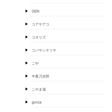
GEN
コアヤアコ
コオリズ
コバヤシテツヤ
ごや
午夜刀次郎
こやま滋
gonza