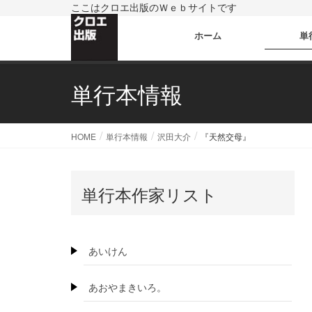
ここはクロエ出版のＷｅｂサイトです
ホーム
単
単行本情報
HOME
単行本情報
沢田大介
『天然交母』
単行本作家リスト
あいけん
あおやまきいろ。