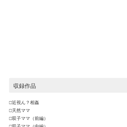
収録作品
□近視ん？相姦
□天然ママ
□双子ママ（前編）
□双子ママ（中編）