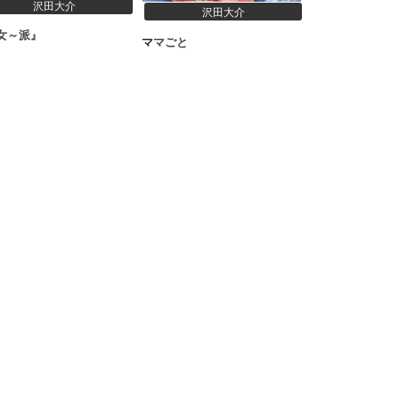
沢田大介
沢田大介
『痴女～派』
ママごと