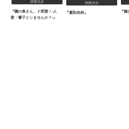
沢田大介
沢田大介
『隣の奥さん、ド変態！-人
『羞恥肉林』
妻・響子とシませんか？-』