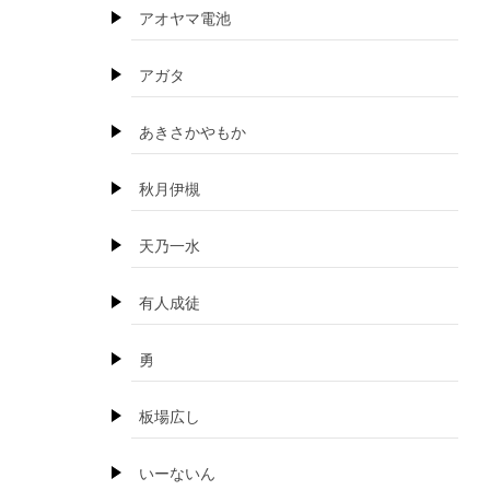
アオヤマ電池
アガタ
あきさかやもか
秋月伊槻
天乃一水
有人成徒
勇
板場広し
いーないん