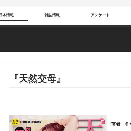
行本情報
雑誌情報
アンケート
『天然交母』
著者・作