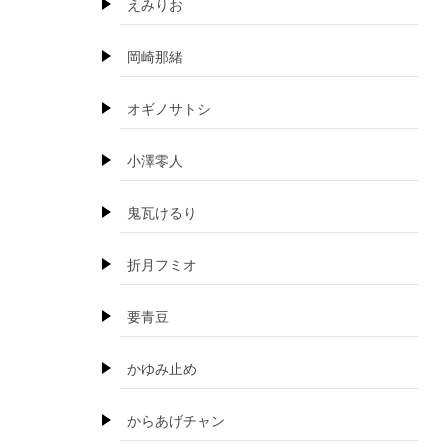
えみりお
岡崎那緒
オギノサトシ
小澤零人
鬼瓦けるり
折月フミオ
要青豆
かゆみ止め
からあげチャン