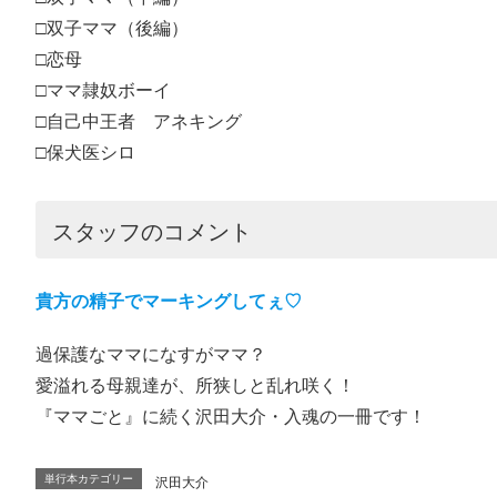
□双子ママ（後編）
□恋母
□ママ隷奴ボーイ
□自己中王者 アネキング
□保犬医シロ
スタッフのコメント
貴方の精子でマーキングしてぇ♡
過保護なママになすがママ？
愛溢れる母親達が、所狭しと乱れ咲く！
『ママごと』に続く沢田大介・入魂の一冊です！
単行本カテゴリー
沢田大介