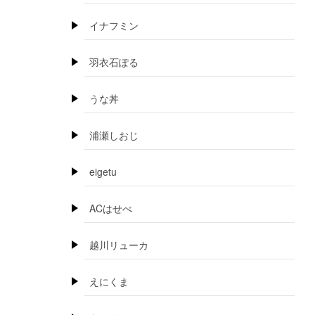
イナフミン
羽衣石ぽる
うな丼
浦瀬しおじ
eigetu
ACはせべ
越川リューカ
えにくま