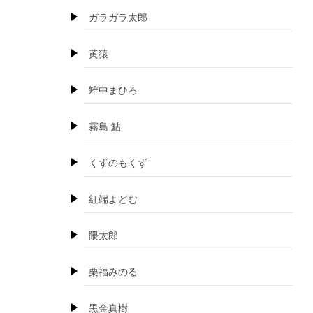
ガラガラ太郎
黄猿
雉中まひろ
霧島 鮎
くずのもくず
紅端よどむ
隈太郎
栗福みのる
黒金真樹