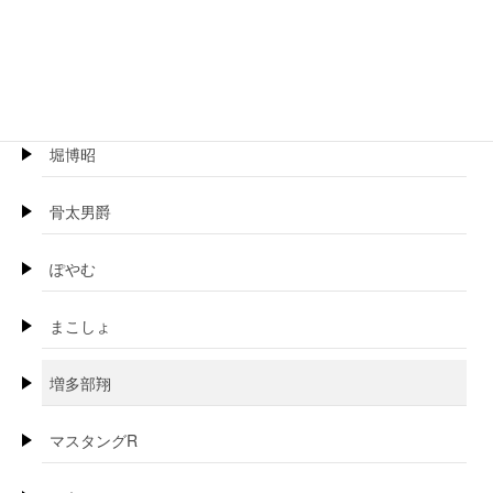
ほげらむ
BOSS珍
堀博昭
骨太男爵
ぽやむ
まこしょ
増多部翔
マスタングR