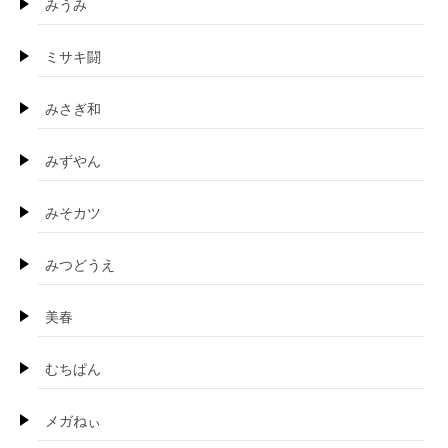
みうみ
ミサキ闘
みさぎ和
みずやん
みそカツ
みつどうえ
美春
むちぱん
メガねぃ