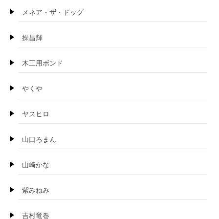
メネア・ザ・ドッグ
操昌輝
木工用ボンド
やくや
ヤスヒロ
山口ろまん
山崎かな
紫みねみ
吉村竜巻