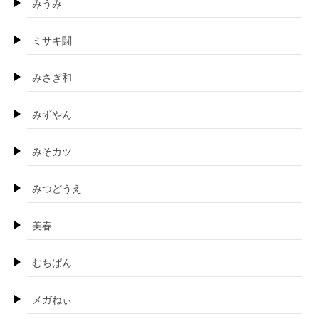
みうみ
ミサキ闘
みさぎ和
みずやん
みそカツ
みつどうえ
美春
むちぱん
メガねぃ