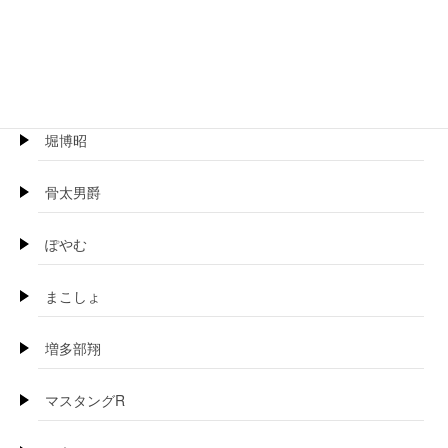
ほげらむ
BOSS珍
堀博昭
骨太男爵
ぽやむ
まこしょ
増多部翔
マスタングR