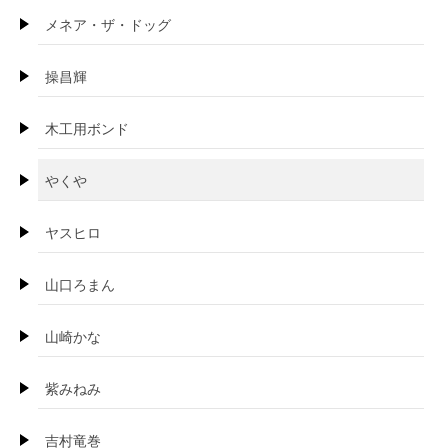
メネア・ザ・ドッグ
操昌輝
木工用ボンド
やくや
ヤスヒロ
山口ろまん
山崎かな
紫みねみ
吉村竜巻