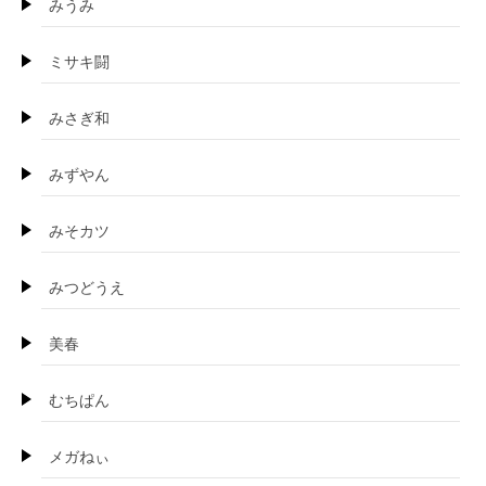
みうみ
ミサキ闘
みさぎ和
みずやん
みそカツ
みつどうえ
美春
むちぱん
メガねぃ