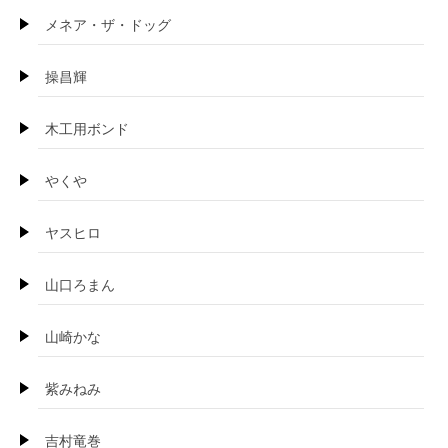
メネア・ザ・ドッグ
操昌輝
木工用ボンド
やくや
ヤスヒロ
山口ろまん
山崎かな
紫みねみ
吉村竜巻