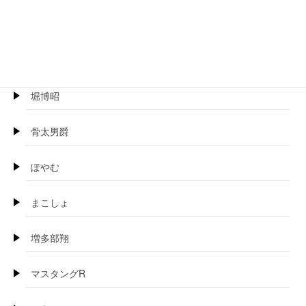
ほげらむ
BOSS珍
堀博昭
骨太男爵
ぽやむ
まこしょ
増多部翔
マスタングR