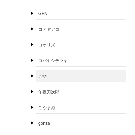
GEN
コアヤアコ
コオリズ
コバヤシテツヤ
ごや
午夜刀次郎
こやま滋
gonza