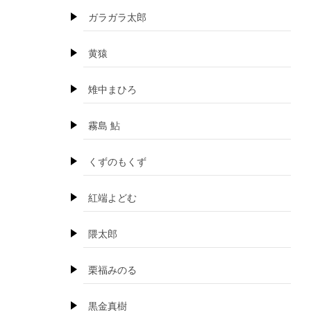
ガラガラ太郎
黄猿
雉中まひろ
霧島 鮎
くずのもくず
紅端よどむ
隈太郎
栗福みのる
黒金真樹