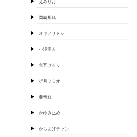
えみりお
岡崎那緒
オギノサトシ
小澤零人
鬼瓦けるり
折月フミオ
要青豆
かゆみ止め
からあげチャン