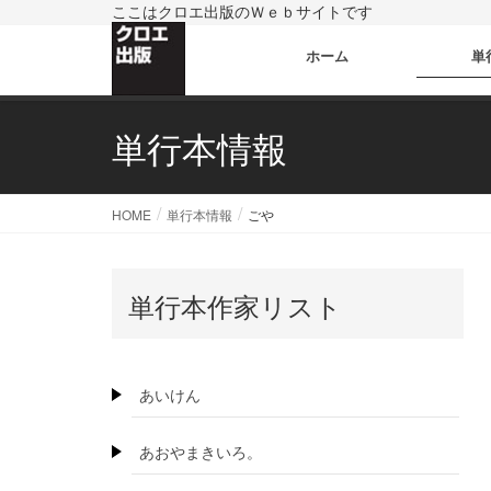
ここはクロエ出版のＷｅｂサイトです
ホーム
単
単行本情報
HOME
単行本情報
ごや
単行本作家リスト
あいけん
あおやまきいろ。