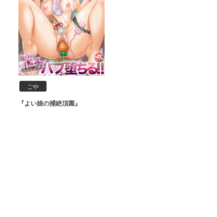
ごや
『よい娘の捕絶頂園』