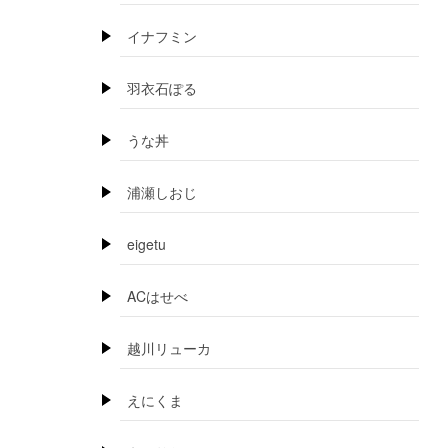
イナフミン
羽衣石ぽる
うな丼
浦瀬しおじ
eigetu
ACはせべ
越川リューカ
えにくま