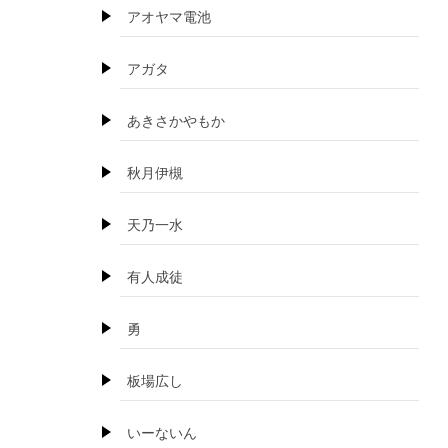
アオヤマ電池
アガタ
あきさかやもか
秋月伊槻
天乃一水
有人成徒
勇
板場広し
いーないん