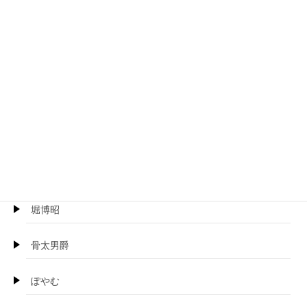
ブラザーピエロ
プロトホテル
ぺるり
ほげらむ
BOSS珍
堀博昭
骨太男爵
ぽやむ