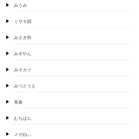
みうみ
ミサキ闘
みさぎ和
みずやん
みそカツ
みつどうえ
美春
むちぱん
メガねぃ