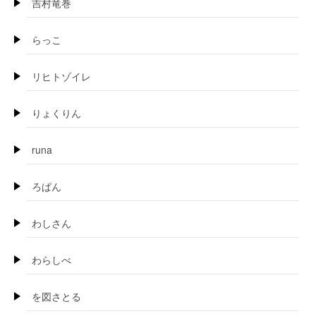
吉村竜巻
らっこ
リヒトゾイレ
りょくりん
runa
ろぱん
わしさん
わらしべ
を図さとる