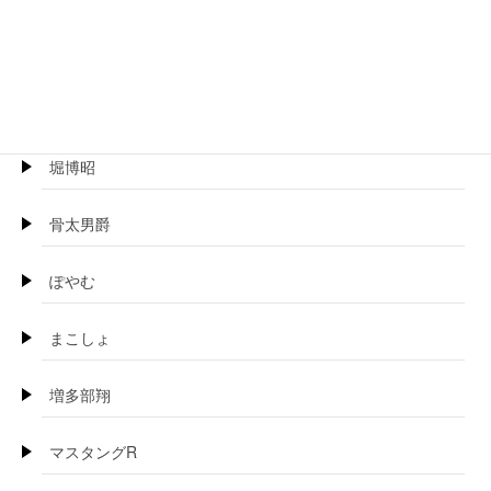
ほげらむ
BOSS珍
堀博昭
骨太男爵
ぽやむ
まこしょ
増多部翔
マスタングR