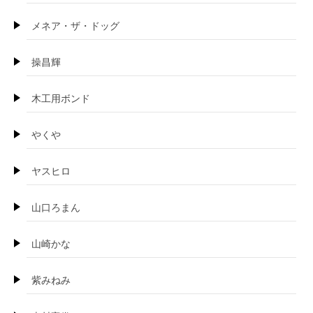
メネア・ザ・ドッグ
操昌輝
木工用ボンド
やくや
ヤスヒロ
山口ろまん
山崎かな
紫みねみ