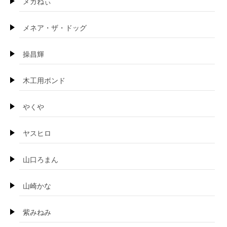
メガねぃ
メネア・ザ・ドッグ
操昌輝
木工用ボンド
やくや
ヤスヒロ
山口ろまん
山崎かな
紫みねみ