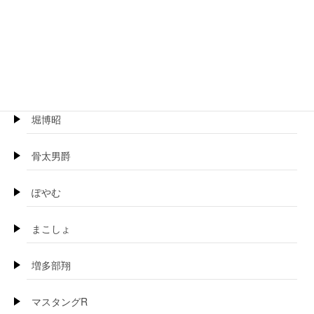
ぺるり
ほげらむ
BOSS珍
堀博昭
骨太男爵
ぽやむ
まこしょ
増多部翔
マスタングR