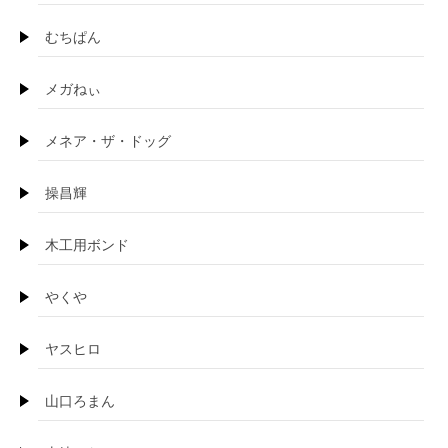
むちぱん
メガねぃ
メネア・ザ・ドッグ
操昌輝
木工用ボンド
やくや
ヤスヒロ
山口ろまん