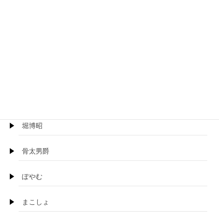
プロトホテル
ぺるり
ほげらむ
BOSS珍
堀博昭
骨太男爵
ぽやむ
まこしょ