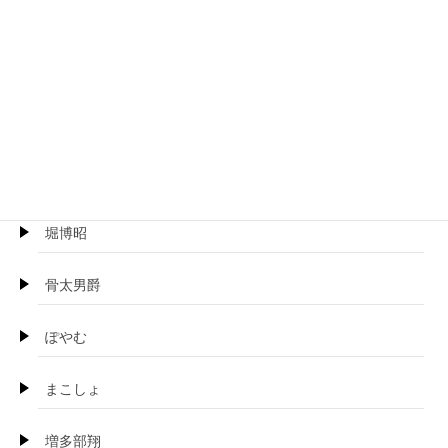
プロトホテル
ぺるり
ほげらむ
BOSS珍
堀博昭
骨太男爵
ぽやむ
まこしょ
増多部翔