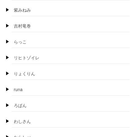
紫みねみ
吉村竜巻
らっこ
リヒトゾイレ
りょくりん
runa
ろぱん
わしさん
わらしべ