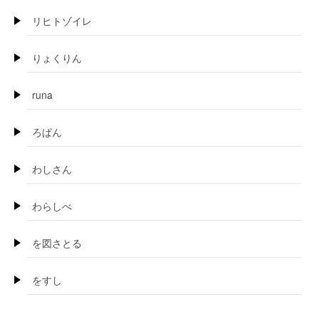
リヒトゾイレ
りょくりん
runa
ろぱん
わしさん
わらしべ
を図さとる
をすし