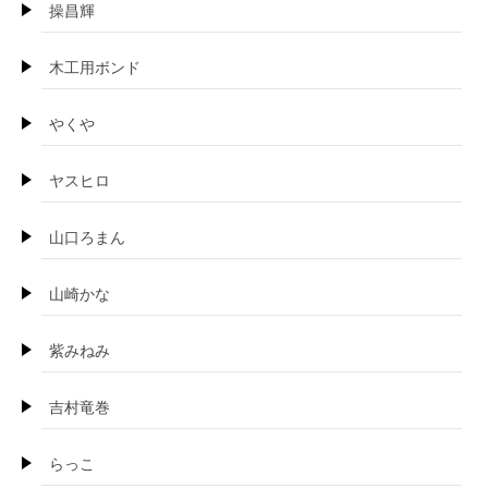
操昌輝
木工用ボンド
やくや
ヤスヒロ
山口ろまん
山崎かな
紫みねみ
吉村竜巻
らっこ