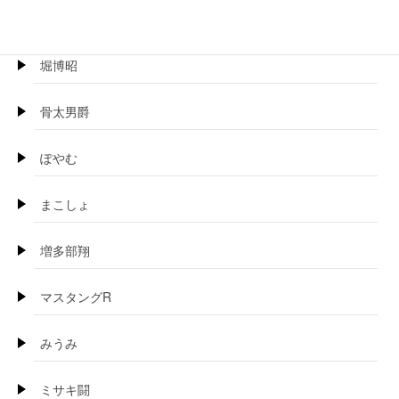
BOSS珍
堀博昭
骨太男爵
ぽやむ
まこしょ
増多部翔
マスタングR
みうみ
ミサキ闘