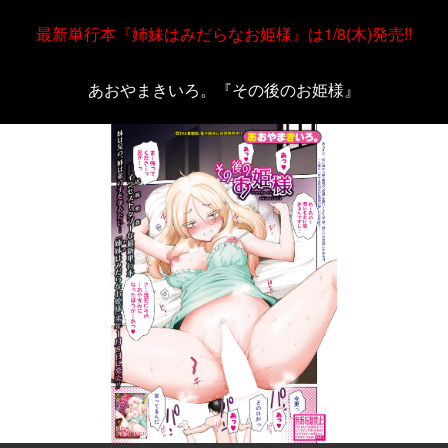
最新単行本『姉妹はみだらなお姫様』は1/8(木)発売!!
あおやまきいろ。『その後のお姫様』
＞＞次へ
＜＜前へ