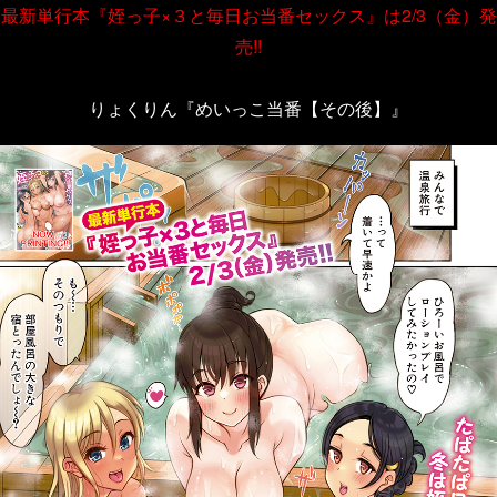
最新単行本『姪っ子×３と毎日お当番セックス』は2/3（金）発
売!!
りょくりん『めいっこ当番【その後】』