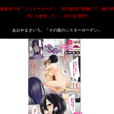
最新単行本『シスターガーデン 姉の膣内に射精して、妹の膣
内にも射精した。』10/7(金)発売!!
あおやまきいろ。『その後のシスターガーデン』
＞＞次へ
＜＜前へ