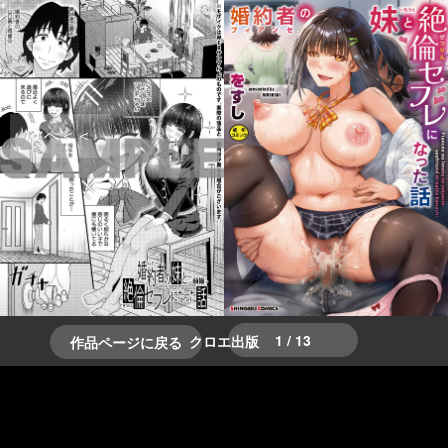
＞＞次へ
＜＜前へ
1 / 13
クロエ出版
作品ページに戻る