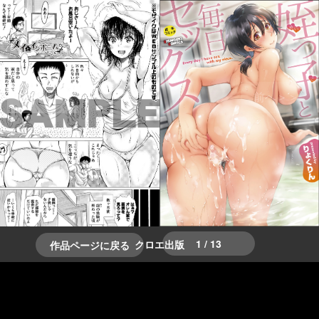
＞＞次へ
＜＜前へ
1 / 13
クロエ出版
作品ページに戻る