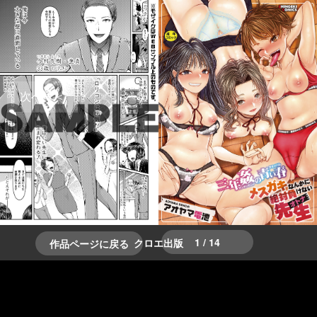
＞＞次へ
＜＜前へ
1 / 14
クロエ出版
作品ページに戻る