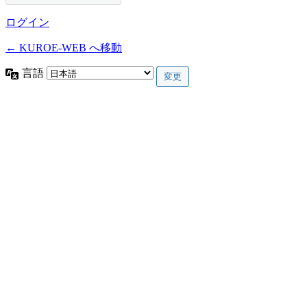
ログイン
← KUROE-WEB へ移動
言語