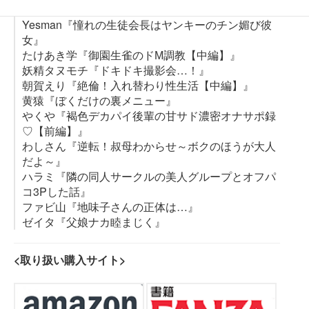
ほげらむ『小春の求婚』
Yesman『憧れの生徒会長はヤンキーのチン媚び彼
女』
たけあき学『御園生雀のドМ調教【中編】』
妖精タヌモチ『ドキドキ撮影会…！』
朝賀えり『絶倫！入れ替わり性生活【中編】』
黄猿『ぼくだけの裏メニュー』
やくや『褐色デカパイ後輩の甘サド濃密オナサポ録
♡【前編】』
わしさん『逆転！叔母わからせ～ボクのほうが大人
だよ～』
ハラミ『隣の同人サークルの美人グループとオフパ
コ3Pした話』
ファビ山『地味子さんの正体は…』
ゼイタ『父娘ナカ睦まじく』
<取り扱い購入サイト>