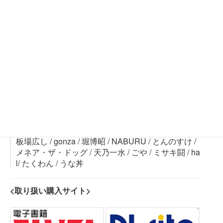
執筆陣!
板場広し / gonza / 堀博昭 / NABURU / とんのすけ /
メネア・ザ・ドッグ / 天乃一水 / ごや / ミサキ闘 / ha
l/ たくわん / うな丼
<取り扱い購入サイト>